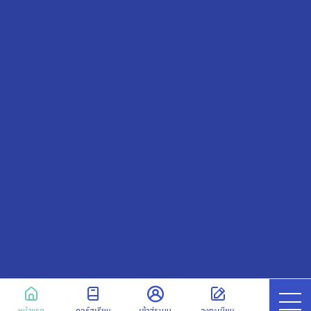
หน้าแรก
คอร์สเรียน
เข้าสู่ระบบ
ลงทะเบียน